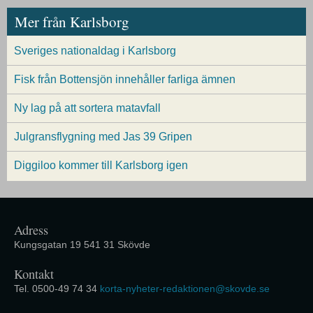
Mer från Karlsborg
Sveriges nationaldag i Karlsborg
Fisk från Bottensjön innehåller farliga ämnen
Ny lag på att sortera matavfall
Julgransflygning med Jas 39 Gripen
Diggiloo kommer till Karlsborg igen
Adress
Kungsgatan 19 541 31 Skövde
Kontakt
Tel. 0500-49 74 34
korta-nyheter-redaktionen@skovde.se