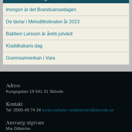
Imorgon är det Brandvarnardagen
De tävlar i Melodifestivalen år 2023
Babben Larsson är årets julvärd
Kladdkakans dag
Grannsamverkan i Vara
Adress
Kungsgatan 19 541 31 Skövde
Kontakt
Tel. 0500-49 74 34
korta-nyheter-redaktionen@skovde.se
Ansvarig utgivare
Mia Gillström.