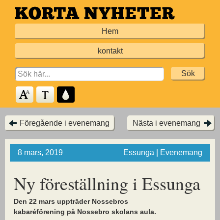
Hoppa
till
Hem
huvudinnehållet
kontakt
Search
for:
Föregående i evenemang
Nästa i evenemang
8 mars, 2019
Essunga | Evenemang
Ny föreställning i Essunga
Den 22 mars uppträder Nossebros
kabaréförening på Nossebro skolans aula.