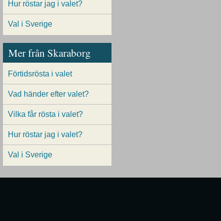
Hur röstar jag i valet?
Val i Sverige
Mer från Skaraborg
Förtidsrösta i valet
Vad händer efter valet?
Vilka får rösta i valet?
Hur röstar jag i valet?
Val i Sverige