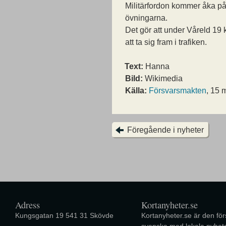
Militärfordon kommer åka p
övningarna.
Det gör att under Våreld 19 k
att ta sig fram i trafiken.
Text:
Hanna
Bild:
Wikimedia
Källa:
Försvarsmakten
, 15 
Föregående i nyheter
Adress
Kortanyheter.se
Kungsgatan 19 541 31 Skövde
Kortanyheter.se är den förs
svenska med lokala nyhete