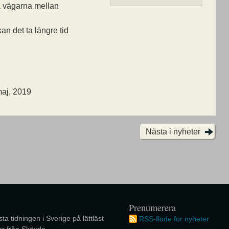
å vägarna mellan
an det ta längre tid
maj, 2019
Nästa i nyheter
Prenumerera
ta tidningen i Sverige på lättläst
RSS-flöde för nyheter
r från Skövde.