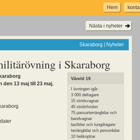
Hem
konta
Nästa i nyheter
Skaraborg | Nyheter
ilitärövning i Skaraborg
Skaraborg
Våreld 19
n den 13 maj till 23 maj.
I övningen igår:
3 000 deltagare
15 stridsvagnar
karaborg
45 stridsfordon
75 pansarterrängbilar och
bandvagnar
dater
lastbilar och tungdragare
terrängbilar och personbilar
10 helikoptrar