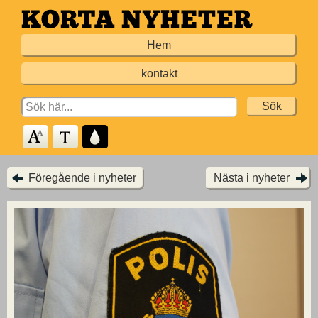
Hoppa
till
Hem
huvudinnehållet
kontakt
Search
for:
Föregående i nyheter
Nästa i nyheter