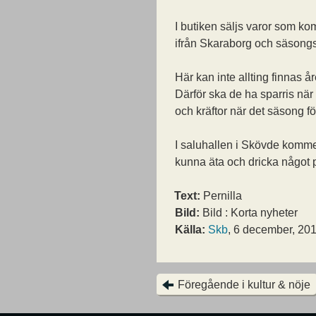
I butiken säljs varor som k
ifrån Skaraborg och säsongs
Här kan inte allting finnas år
Därför ska de ha sparris när 
och kräftor när det säsong fö
I saluhallen i Skövde komm
kunna äta och dricka något p
Text:
Pernilla
Bild:
Bild : Korta nyheter
Källa:
Skb
, 6 december, 20
Föregående i kultur & nöje