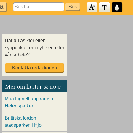
Search
kt
for:
Har du åsikter eller
synpunkter om nyheten eller
vårt arbete?
Kontakta redaktionen
Mer om kultur & nöje
Moa Lignell uppträder i
Helensparken
Brittiska fordon i
stadsparken i Hjo