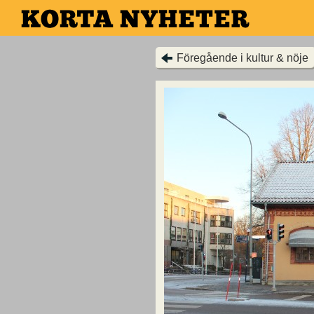
Hoppa
till
huvudinnehållet
Föregående i kultur & nöje