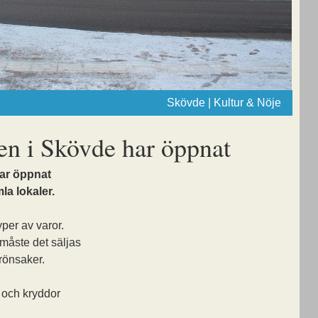
Skövde | Kultur & Nöje
len i Skövde har öppnat
har öppnat
la lokaler.
yper av varor.
 måste det säljas
grönsaker.
 och kryddor