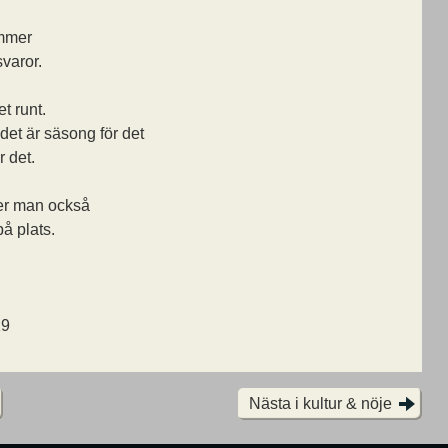
ommer
varor.
et runt.
det är säsong för det
r det.
er man också
å plats.
19
Nästa i kultur & nöje