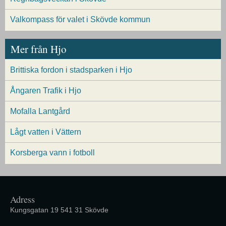
Valkompass för valet i Skövde kommun
Mer från Hjo
Brittiska fordon i stadsparken i Hjo
Ångaren Trafik i Hjo
Mofalla Lantgård
Lågt vatten i Vättern
Korsberga vann i fotboll
Adress
Kungsgatan 19 541 31 Skövde