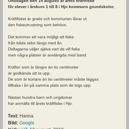
Onsdagen den 14 augusti är årets kräftfiske
för elever i årskurs 1 till 8 i Hjo kommuns grundskolor.
Kräftfisket är gratis och kommunen lånar ut
den fiskeutrustning som behövs.
Det kommer att vara möjligt att fiska
från båda sidor längs med ån.
Deltagarna väljer själva vart de vill fiska
men några platser är avstängda med band.
Kräftor som är längre än tio centimeter
är godkända att ta upp.
De som är kortare än tio centimeter måste läggas
tillbaka i ån på samma plats som de togs upp.
Nästan hundra barn och ungdomar
har anmälts till årets kräftfiske i Hjo.
Text:
Hanna
Bild:
Google