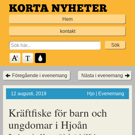
Hoppa
till
Hem
huvudinnehållet
kontakt
Search
for:
Föregående i evenemang
Nästa i evenemang
12 augusti, 2019
Hjo | Evenemang
Kräftfiske för barn
och
ungdomar i Hjoån