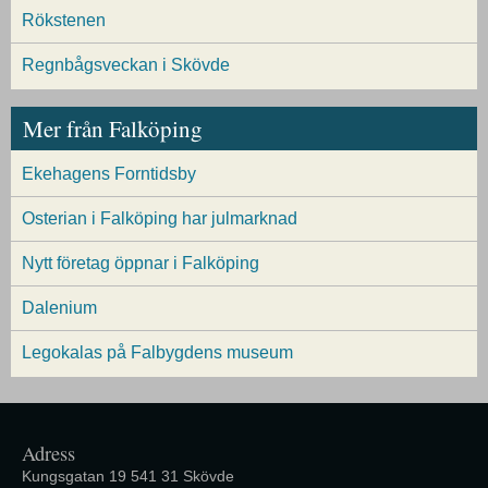
Rökstenen
Regnbågsveckan i Skövde
Mer från Falköping
Ekehagens Forntidsby
Osterian i Falköping har julmarknad
Nytt företag öppnar i Falköping
Dalenium
Legokalas på Falbygdens museum
Adress
Kungsgatan 19 541 31 Skövde