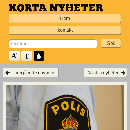
Hoppa
till
Hem
huvudinnehållet
kontakt
Search
for:
Föregående i nyheter
Nästa i nyheter