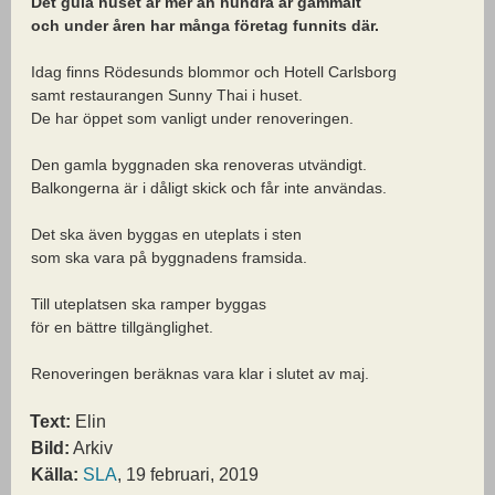
Det gula huset är mer än hundra år gammalt
och under åren har många företag funnits där.
Idag finns Rödesunds blommor och Hotell Carlsborg
samt restaurangen Sunny Thai i huset.
De har öppet som vanligt under renoveringen.
Den gamla byggnaden ska renoveras utvändigt.
Balkongerna är i dåligt skick och får inte användas.
Det ska även byggas en uteplats i sten
som ska vara på byggnadens framsida.
Till uteplatsen ska ramper byggas
för en bättre tillgänglighet.
Renoveringen beräknas vara klar i slutet av maj.
Text:
Elin
Bild:
Arkiv
Källa:
SLA
, 19 februari, 2019