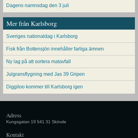
Dagens namnsdag den 3 juli
Mer från Karlsborg
Sveriges nationaldag i Karlsborg
Fisk från Bottensjön innehåller farliga ämnen
Ny lag på att sortera matavfall
Julgransflygning med Jas 39 Gripen
Diggiloo kommer till Karlsborg igen
Adress
Kungsgatan 19 541 31 Skövde
Kontakt