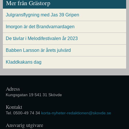
Mer från Grästorp
Julgransflygning med Jas 39 Gripen
Imorgon är det Brandvarnardagen
De tävlar i Melodifestivalen år 2023
Babben Larsson är årets julvärd
Kladdkakans dag
Adress
Kungsgatan 19 541 31 Skövde
Kontakt
Tel. 0500-49 74 34
korta-nyheter-redaktionen@skovde.se
Ansvarig utgivare