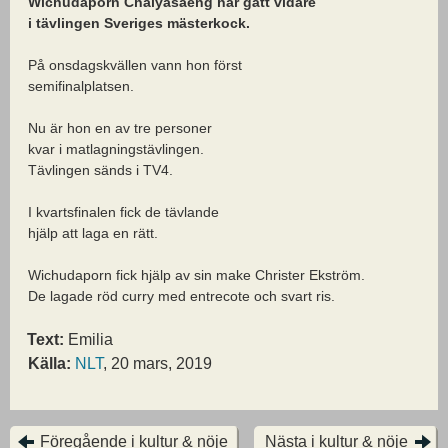
Wichudaporn Chaiyasaeng har gått vidare
i tävlingen Sveriges mästerkock.
På onsdagskvällen vann hon först
semifinalplatsen.
Nu är hon en av tre personer
kvar i matlagningstävlingen.
Tävlingen sänds i TV4.
I kvartsfinalen fick de tävlande
hjälp att laga en rätt.
Wichudaporn fick hjälp av sin make Christer Ekström.
De lagade röd curry med entrecote och svart ris.
Text:
Emilia
Källa:
NLT
, 20 mars, 2019
Föregående i kultur & nöje
Nästa i kultur & nöje