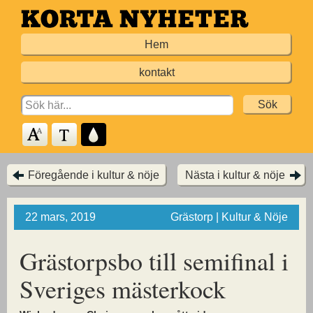
Hoppa
till
Hem
huvudinnehållet
kontakt
Search
for:
Föregående i kultur & nöje
Nästa i kultur & nöje
22 mars, 2019
Grästorp | Kultur & Nöje
Grästorpsbo till semifinal i
Sveriges mästerkock