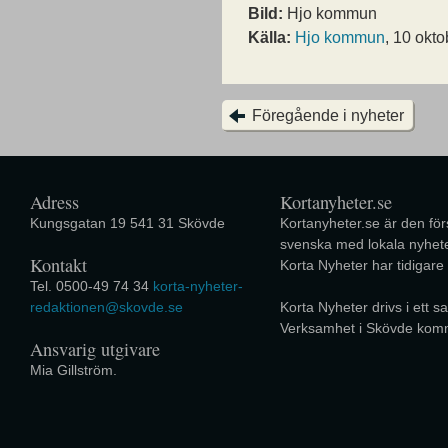
Bild:
Hjo kommun
Källa:
Hjo kommun
, 10 okto
Föregående i nyheter
Adress
Kortanyheter.se
Kungsgatan 19 541 31 Skövde
Kortanyheter.se är den förs
svenska med lokala nyhete
Kontakt
Korta Nyheter har tidigare
Tel. 0500-49 74 34
korta-nyheter-
redaktionen@skovde.se
Korta Nyheter drivs i ett
Verksamhet i Skövde kom
Ansvarig utgivare
Mia Gillström.