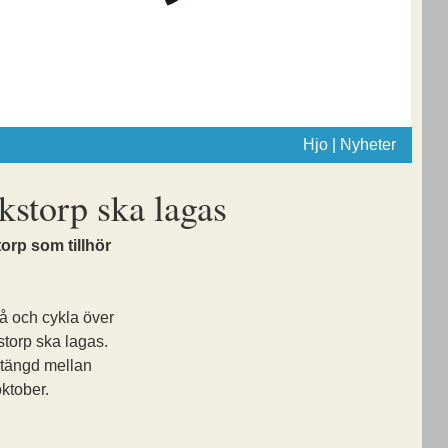
Hjo | Nyheter
kstorp ska lagas
orp som tillhör
gå och cykla över
storp ska lagas.
tängd mellan
ktober.