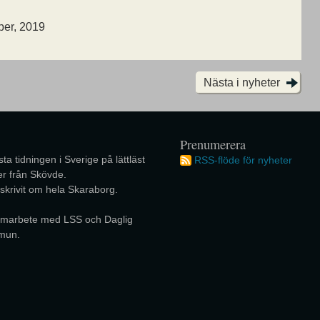
ber, 2019
Nästa i nyheter
Prenumerera
ta tidningen i Sverige på lättläst
RSS-flöde för nyheter
r från Skövde.
 skrivit om hela Skaraborg.
 samarbete med LSS och Daglig
mun.