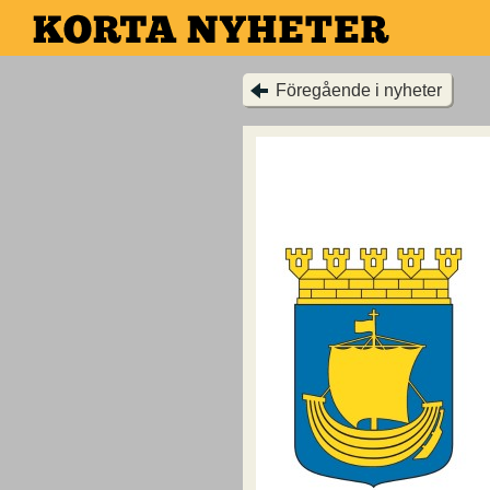
Hoppa
till
huvudinnehållet
Föregående i nyheter