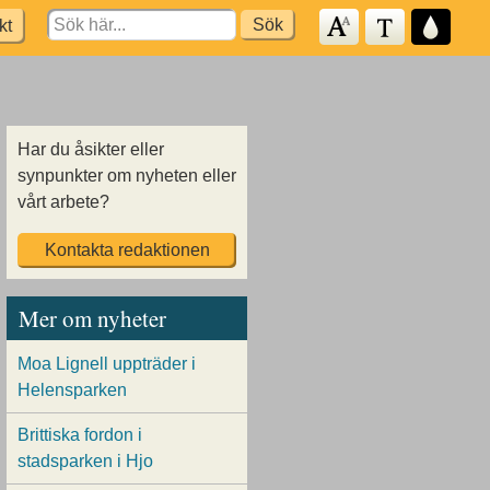
Search
kt
for:
Har du åsikter eller
synpunkter om nyheten eller
vårt arbete?
Kontakta redaktionen
Mer om nyheter
Moa Lignell uppträder i
Helensparken
Brittiska fordon i
stadsparken i Hjo