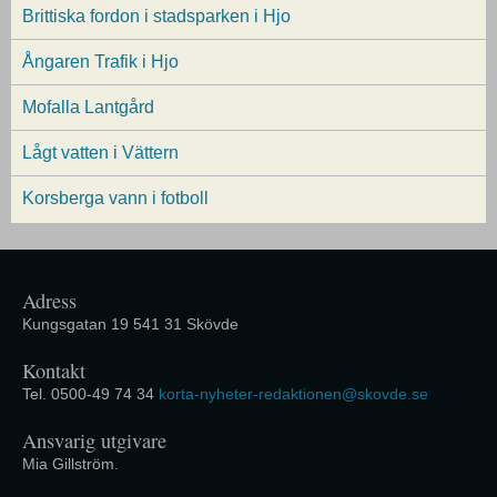
Brittiska fordon i stadsparken i Hjo
Ångaren Trafik i Hjo
Mofalla Lantgård
Lågt vatten i Vättern
Korsberga vann i fotboll
Adress
Kungsgatan 19 541 31 Skövde
Kontakt
Tel. 0500-49 74 34
korta-nyheter-redaktionen@skovde.se
Ansvarig utgivare
Mia Gillström.