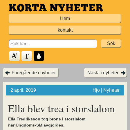
Hoppa
till
Hem
huvudinnehållet
kontakt
Search
for:
Föregående i nyheter
Nästa i nyheter
2 april, 2019
Hjo | Nyheter
Ella blev trea i storslalom
E
lla Fredriksson tog brons i storslalom
när Ungdoms-SM avgjordes.