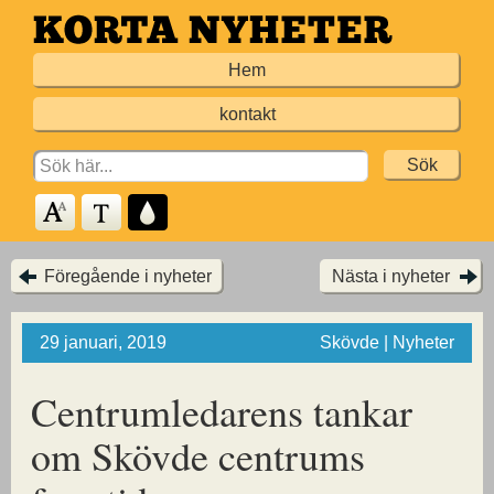
Hoppa
till
Hem
huvudinnehållet
kontakt
Search
for:
Föregående i nyheter
Nästa i nyheter
29 januari, 2019
Skövde | Nyheter
Centrumledarens tankar
om Skövde centrums