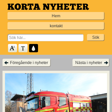
Hoppa
till
Hem
huvudinnehållet
kontakt
Search
for:
Föregående i nyheter
Nästa i nyheter