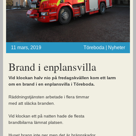
11 mars, 2019
Töreboda | Nyheter
Brand i enplansvilla
Vid klockan halv nio på fredagskvällen kom ett larm
om en brand i en enplansvilla i Töreboda.
Räddningstjänsten arbetade i flera timmar
med att släcka branden.
Vid klockan ett på natten hade de flesta
brandbilarna lämnat platsen.
Huset brann inte ner men det är brännskador