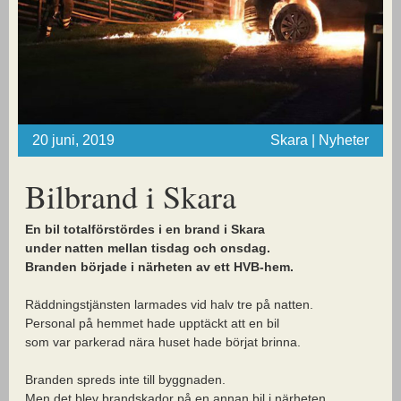
20 juni, 2019
Skara | Nyheter
Bilbrand i Skara
En bil totalförstördes i en brand i Skara
under natten mellan tisdag och onsdag.
Branden började i närheten av ett HVB-hem.
Räddningstjänsten larmades vid halv tre på natten.
Personal på hemmet hade upptäckt att en bil
som var parkerad nära huset hade börjat brinna.
Branden spreds inte till byggnaden.
Men det blev brandskador på en annan bil i närheten.