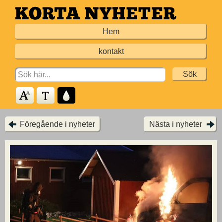
Hoppa
till
Hem
huvudinnehållet
kontakt
Search
for:
Föregående i nyheter
Nästa i nyheter