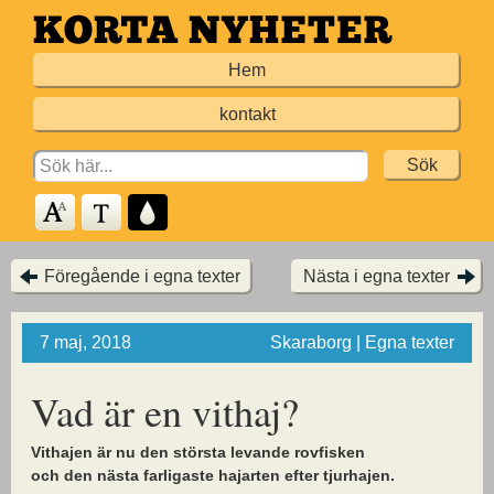
Hoppa
till
Hem
huvudinnehållet
kontakt
Search
for:
Föregående i egna texter
Nästa i egna texter
7 maj, 2018
Skaraborg | Egna texter
Vad är en vithaj?
Vithajen är nu den största levande rovfisken
och den nästa farligaste hajarten efter tjurhajen.