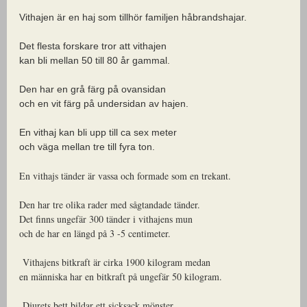
Vithajen är en haj som tillhör familjen håbrandshajar.
Det flesta forskare tror att vithajen
kan bli mellan 50 till 80 år gammal.
Den har en grå färg på ovansidan
och en vit färg på undersidan av hajen.
En vithaj kan bli upp till ca sex meter
och väga mellan tre till fyra ton.
En vithajs tänder är vassa och formade som en trekant.
Den har tre olika rader med sågtandade tänder.
Det finns ungefär 300 tänder i vithajens mun
och de har en längd på 3 -5 centimeter.
Vithajens bitkraft är cirka 1900 kilogram medan
en människa har en bitkraft på ungefär 50 kilogram.
Djurets bett bildar ett sicksack mönster.