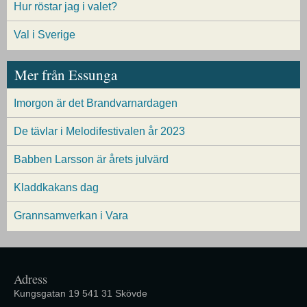
Hur röstar jag i valet?
Val i Sverige
Mer från Essunga
Imorgon är det Brandvarnardagen
De tävlar i Melodifestivalen år 2023
Babben Larsson är årets julvärd
Kladdkakans dag
Grannsamverkan i Vara
Adress
Kungsgatan 19 541 31 Skövde