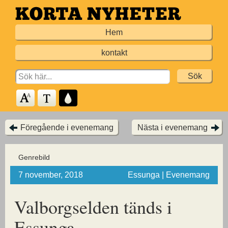
Hoppa
till
Hem
huvudinnehållet
kontakt
Search
for:
Föregående i evenemang
Nästa i evenemang
Genrebild
7 november, 2018
Essunga | Evenemang
Valborgselden tänds i
Essunga