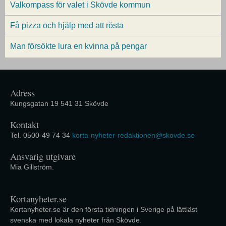
Valkompass för valet i Skövde kommun
Få pizza och hjälp med att rösta
Man försökte lura en kvinna på pengar
Adress
Kungsgatan 19 541 31 Skövde
Kontakt
Tel. 0500-49 74 34
korta-nyheter-redaktionen@skovde.se
Ansvarig utgivare
Mia Gillström.
Kortanyheter.se
Kortanyheter.se är den första tidningen i Sverige på lättläst
svenska med lokala nyheter från Skövde.