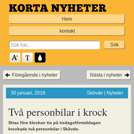
Hoppa
till
Hem
huvudinnehållet
kontakt
Search
for:
Föregående i nyheter
Nästa i nyheter
30 januari, 2018
Skövde | Nyheter
Två personbilar i krock
Strax före klockan tio på tisdagsförmiddagen
krockade två personbilar i Skövde.