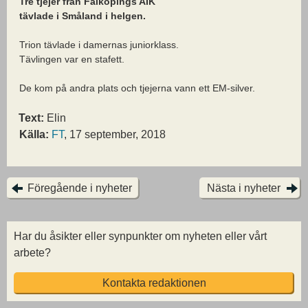
Tre tjejer från Falköpings AIK
tävlade i Småland i helgen.
Trion tävlade i damernas juniorklass.
Tävlingen var en stafett.
De kom på andra plats och tjejerna vann ett EM-silver.
Text:
Elin
Källa:
FT
, 17 september, 2018
Föregående i nyheter
Nästa i nyheter
Har du åsikter eller synpunkter om nyheten eller vårt
arbete?
Kontakta redaktionen