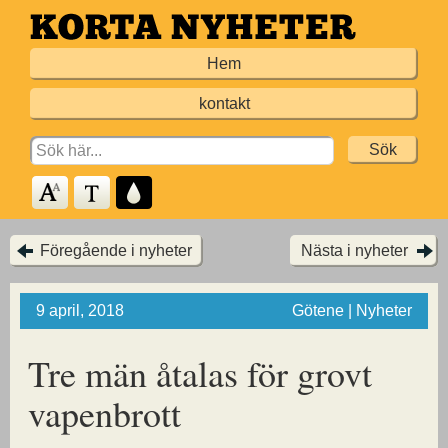
Hoppa
till
Hem
huvudinnehållet
kontakt
Search
for:
Föregående i nyheter
Nästa i nyheter
9 april, 2018
Götene | Nyheter
Tre män åtalas för grovt
vapenbrott