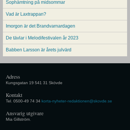
Sophämtning på midsommar
Vad är Laxtrappan?
Imorgon är det Brandvarnardagen
De tävlar i Melodifestivalen år 2023
Babben Larsson är årets julvärd
Adress
Kungsgatan 19 541 31 Skövde
Kontakt
Tel. 0500-49 74 34
korta-nyheter-redaktionen@skovde.se
Ansvarig utgivare
Mia Gillström.