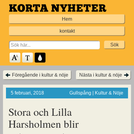
Hoppa
till
Hem
huvudinnehållet
kontakt
Search
for:
Föregående i kultur & nöje
Nästa i kultur & nöje
5 februari, 2018
Gullspång | Kultur & Nöje
Stora och Lilla
Harsholmen blir