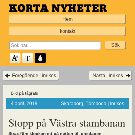
Hoppa
till
Hem
huvudinnehållet
kontakt
Search
for:
Föregående i inrikes
Nästa i inrikes
Bild på tågräls
4 april, 2018
Skaraborg, Töreboda | Inrikes
Stopp på Västra stambanan
Strax före klockan ett på natten till onsdagen