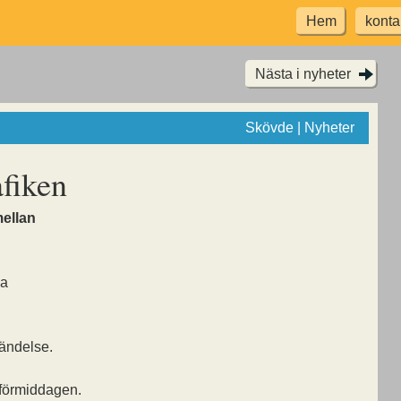
Hem
konta
Nästa i nyheter
Skövde | Nyheter
afiken
mellan
da
ändelse.
 förmiddagen.