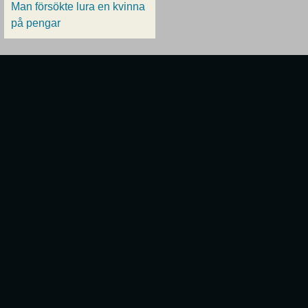
Man försökte lura en kvinna
på pengar