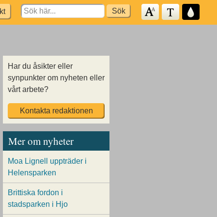
Search
kt
for:
Har du åsikter eller
synpunkter om nyheten eller
vårt arbete?
Kontakta redaktionen
Mer om nyheter
Moa Lignell uppträder i
Helensparken
Brittiska fordon i
stadsparken i Hjo