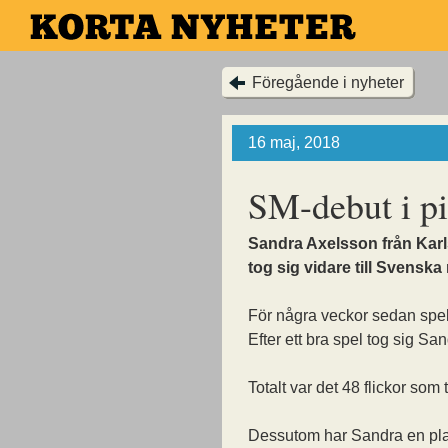
Hoppa
till
huvudinnehållet
Föregående i nyheter
16 maj, 2018
SM-debut i pi
Sandra Axelsson från Kar
tog sig vidare till Svenska
För några veckor sedan spe
Efter ett bra spel tog sig San
Totalt var det 48 flickor som t
Dessutom har Sandra en plat