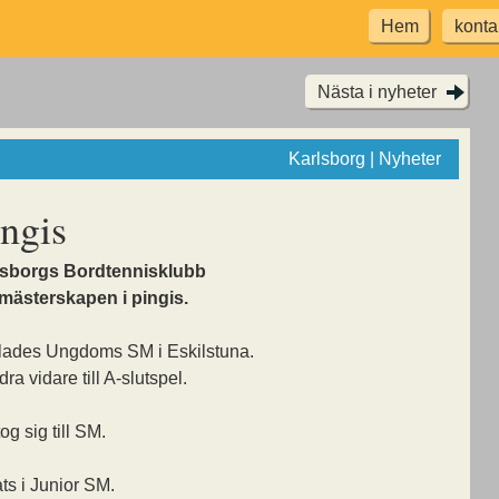
Hem
konta
Nästa i nyheter
Karlsborg | Nyheter
ngis
lsborgs Bordtennisklubb
 mästerskapen i pingis.
lades Ungdoms SM i Eskilstuna.
dra vidare till A-slutspel.
og sig till SM.
s i Junior SM.