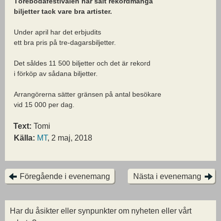
Törebodafestivalen har sålt rekordmånga
biljetter tack vare bra artister.
Under april har det erbjudits
ett bra pris på tre-dagarsbiljetter.
Det såldes 11 500 biljetter och det är rekord
i förköp av sådana biljetter.
Arrangörerna sätter gränsen på antal besökare
vid 15 000 per dag.
Text:
Tomi
Källa:
MT
, 2 maj, 2018
Föregående i evenemang
Nästa i evenemang
Har du åsikter eller synpunkter om nyheten eller vårt