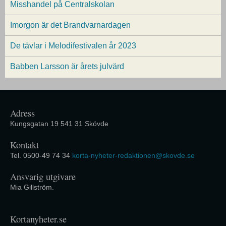
Misshandel på Centralskolan
Imorgon är det Brandvarnardagen
De tävlar i Melodifestivalen år 2023
Babben Larsson är årets julvärd
Adress
Kungsgatan 19 541 31 Skövde
Kontakt
Tel. 0500-49 74 34
korta-nyheter-redaktionen@skovde.se
Ansvarig utgivare
Mia Gillström.
Kortanyheter.se