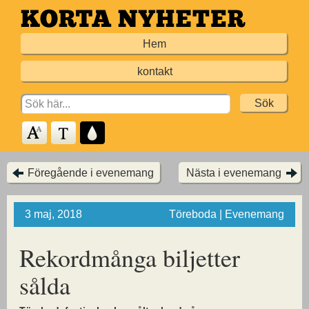
Hoppa
till
Hem
huvudinnehållet
kontakt
Search
for:
Föregående i evenemang
Nästa i evenemang
3 maj, 2018
Töreboda | Evenemang
Rekordmånga biljetter
sålda