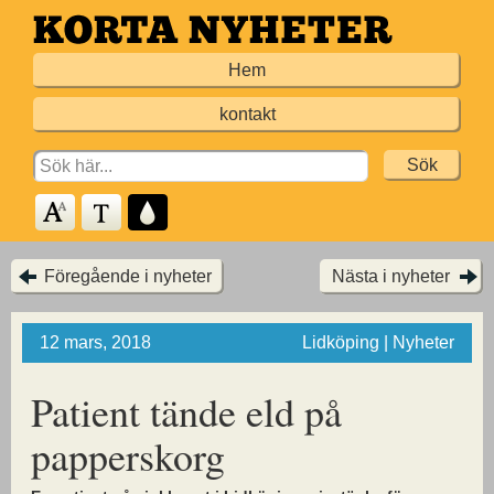
Hoppa
till
Hem
huvudinnehållet
kontakt
Search
for:
Föregående i nyheter
Nästa i nyheter
12 mars, 2018
Lidköping | Nyheter
Patient tände eld på
papperskorg