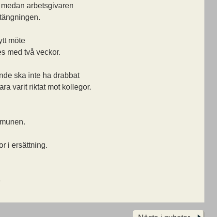
n medan arbetsgivaren
stängningen.
ytt möte
s med två veckor.
de ska inte ha drabbat
a varit riktat mot kollegor.
munen.
r i ersättning.
8