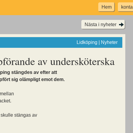
Hem
konta
Nästa i nyheter
Lidköping | Nyheter
pförande av undersköterska
ing stängdes av efter att
pfört sig olämpligt emot dem.
e mellan
acket.
 skulle stängas av