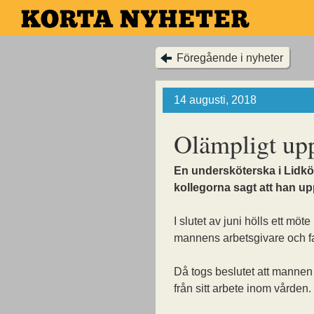
Hoppa
till
huvudinnehållet
Föregående i nyheter
14 augusti, 2018
Olämpligt up
En undersköterska i Lidköp
kollegorna sagt att han up
I slutet av juni hölls ett möt
mannens arbetsgivare och f
Då togs beslutet att mannen
från sitt arbete inom vården.