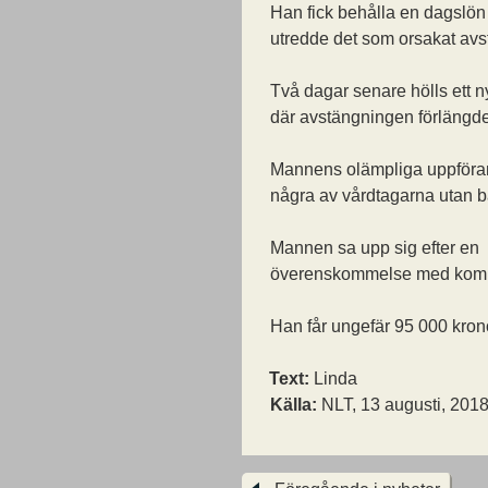
Han fick behålla en dagslö
utredde det som orsakat av
Två dagar senare hölls ett n
där avstängningen förlängde
Mannens olämpliga uppföran
några av vårdtagarna utan bar
Mannen sa upp sig efter en
överenskommelse med kom
Han får ungefär 95 000 krono
Text:
Linda
Källa:
NLT, 13 augusti, 201