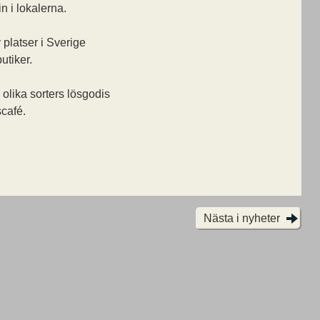
n i lokalerna.
 platser i Sverige
utiker.
 olika sorters lösgodis
scafé.
Nästa i nyheter