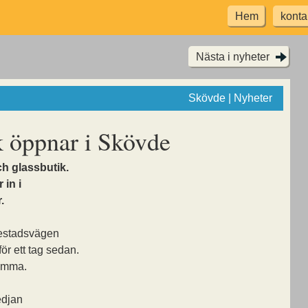
Hem
konta
Nästa i nyheter
Skövde | Nyheter
k öppnar i Skövde
h glassbutik.
 in i
.
iestadsvägen
för ett tag sedan.
tomma.
edjan