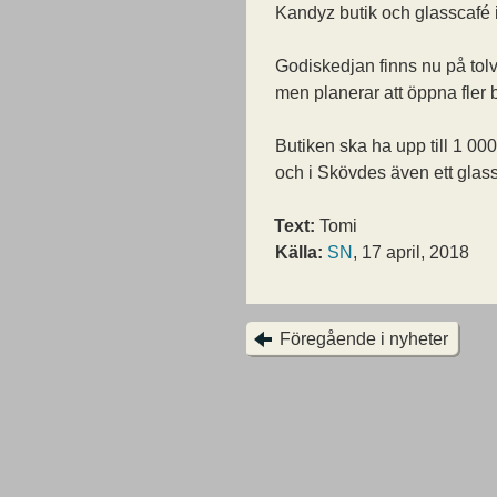
Kandyz butik och glasscafé i
Godiskedjan finns nu på tolv
men planerar att öppna fler b
Butiken ska ha upp till 1 000
och i Skövdes även ett glas
Text:
Tomi
Källa:
SN
, 17 april, 2018
Föregående i nyheter