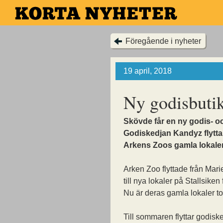
Hoppa
till
huvudinnehållet
Föregående i nyheter
19 april, 2018
Ny godisbuti
Skövde får en ny godis- oc
Godiskedjan Kandyz flyttar
Arkens Zoos gamla lokaler
Arken Zoo flyttade från Mar
till nya lokaler på Stallsiken 
Nu är deras gamla lokaler 
Till sommaren flyttar godisk