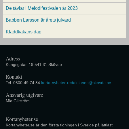
De tävlar i Melodifestivalen år 2023
Babben Larsson är årets julvärd
Kladdkakans dag
Adress
Kungsgatan 19 541 31 Skövde
Kontakt
Tel. 0500-49 74 34
korta-nyheter-redaktionen@skovde.se
Ansvarig utgivare
Mia Gillström.
Kortanyheter.se
Kortanyheter.se är den första tidningen i Sverige på lättläst