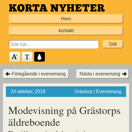
Hoppa
till
Hem
huvudinnehållet
kontakt
Search
for:
Föregående i evenemang
Nästa i evenemang
24 oktober, 2018
Grästorp | Evenemang
Modevisning på Grästorps
äldreboende