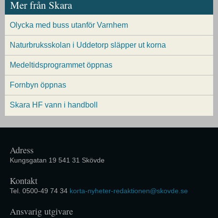
Mer från Skara
Olycka med buss utanför Varnhem
Naturbruksskolan i Uddetorp släpper ut korna
Medeltidsprogrammet öppnas
Fornbyn öppnas
Skara HF vann i handboll
Adress
Kungsgatan 19 541 31 Skövde
Kontakt
Tel. 0500-49 74 34
korta-nyheter-redaktionen@skovde.se
Ansvarig utgivare