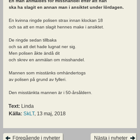
En man anmäldes för misshandel efter att han
ska ha slagit en annan man i ansiktet under lördagen.
En kvinna ringde polisen strax innan klockan 18
och sa att en man slagit hennes make i ansiktet.
De ringde sedan tillbaka
och sa att det hade lugnat ner sig.
Men polisen åkte ändå dit
och skrev en anmälan om misshandel.
Mannen som misstänks omhändertogs
av polisen på grund av fylleri.
Den misstänkta mannen är i 50-årsåldern.
Text:
Linda
Källa:
SkLT
, 13 maj, 2018
Föregående i nyheter
Nästa i nyheter