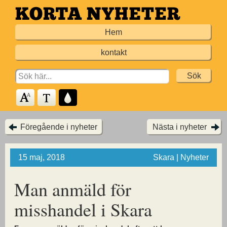
Hoppa
till
Hem
huvudinnehållet
kontakt
Search
for:
Föregående i nyheter
Nästa i nyheter
15 maj, 2018
Skara | Nyheter
Man anmäld för
misshandel i Skara