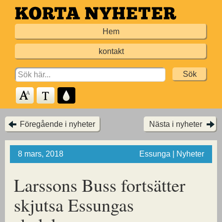
Hoppa
till
Hem
huvudinnehållet
kontakt
Search
for:
Föregående i nyheter
Nästa i nyheter
8 mars, 2018
Essunga | Nyheter
Larssons Buss fortsätter
skjutsa
Essungas