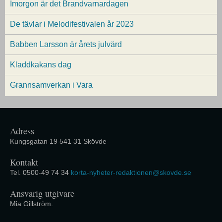
Imorgon är det Brandvarnardagen
De tävlar i Melodifestivalen år 2023
Babben Larsson är årets julvärd
Kladdkakans dag
Grannsamverkan i Vara
Adress
Kungsgatan 19 541 31 Skövde
Kontakt
Tel. 0500-49 74 34
korta-nyheter-redaktionen@skovde.se
Ansvarig utgivare
Mia Gillström.