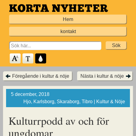
Hoppa
till
Hem
huvudinnehållet
kontakt
Search
for:
Föregående i kultur & nöje
Nästa i kultur & nöje
5 december, 2018
Hjo, Karlsborg, Skaraborg, Tibro | Kultur & Nöje
Kulturrpodd av
och för
ungdomar