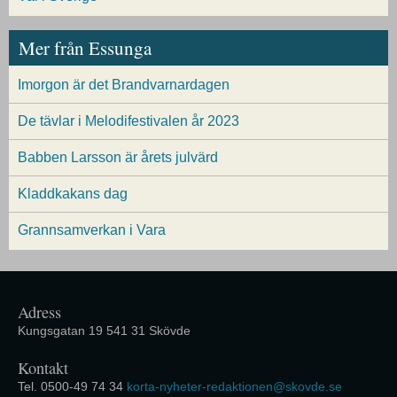
Mer från Essunga
Imorgon är det Brandvarnardagen
De tävlar i Melodifestivalen år 2023
Babben Larsson är årets julvärd
Kladdkakans dag
Grannsamverkan i Vara
Adress
Kungsgatan 19 541 31 Skövde
Kontakt
Tel. 0500-49 74 34
korta-nyheter-redaktionen@skovde.se