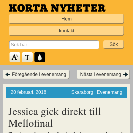
Hoppa
till
Hem
huvudinnehållet
kontakt
Search
for:
Föregående i evenemang
Nästa i evenemang
20 februari, 2018
Skaraborg | Evenemang
Jessica gick direkt till
Mellofinal