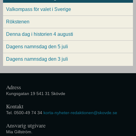
Valkompass för valet i Sverige
Rökstenen
Denna dag i historien 4 augusti
Dagens namnsdag den 5 juli
Dagens namnsdag den 3 juli
Adress
Kungsgatan 19 541 31 Skövde
Kontakt
Tel. 0500-49 74 34
korta-nyheter-redaktionen@skovde.se
Ansvarig utgivare
Mia Gillström.