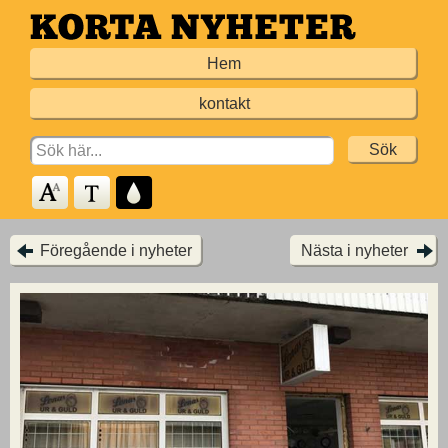
Hoppa
till
Hem
huvudinnehållet
kontakt
Search
for:
Föregående i nyheter
Nästa i nyheter