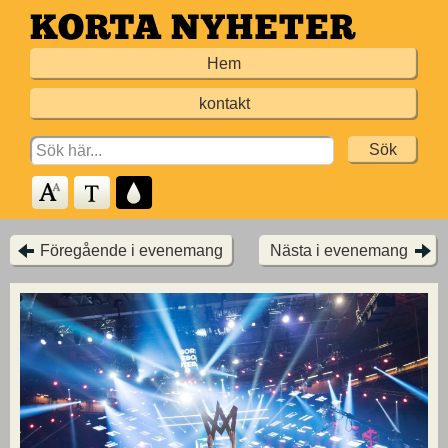
Hoppa
till
Hem
huvudinnehållet
kontakt
Search
for:
Föregående i evenemang
Nästa i evenemang