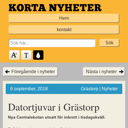
Hoppa
till
Hem
huvudinnehållet
kontakt
Search
for:
Föregående i nyheter
Nästa i nyheter
6 september, 2018
Grästorp | Nyheter
Datortjuvar i Grästorp
Nya Centralskolan utsatt för inbrott i tisdagskväll.