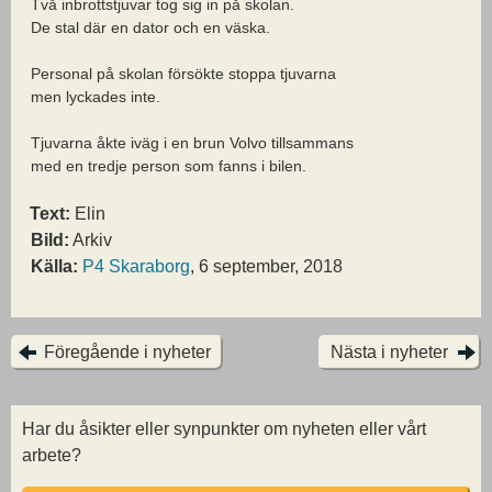
Två inbrottstjuvar tog sig in på skolan.
De stal där en dator och en väska.
Personal på skolan försökte stoppa tjuvarna
men lyckades inte.
Tjuvarna åkte iväg i en brun Volvo tillsammans
med en tredje person som fanns i bilen.
Text:
Elin
Bild:
Arkiv
Källa:
P4 Skaraborg
, 6 september, 2018
Föregående i nyheter
Nästa i nyheter
Har du åsikter eller synpunkter om nyheten eller vårt
arbete?