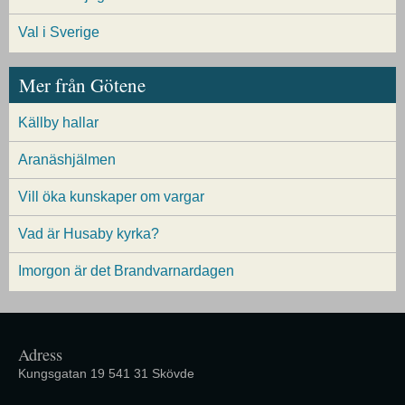
Val i Sverige
Mer från Götene
Källby hallar
Aranäshjälmen
Vill öka kunskaper om vargar
Vad är Husaby kyrka?
Imorgon är det Brandvarnardagen
Adress
Kungsgatan 19 541 31 Skövde