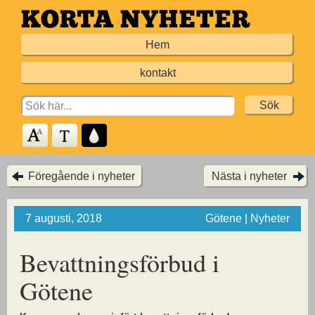
Hoppa
till
Hem
huvudinnehållet
kontakt
Search
for:
Föregående i nyheter
Nästa i nyheter
7 augusti, 2018
Götene | Nyheter
Bevattningsförbud i
Götene