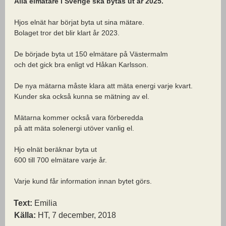
Alla elmätare i Sverige ska bytas ut år 2025.
Hjos elnät har börjat byta ut sina mätare.
Bolaget tror det blir klart år 2023.
De började byta ut 150 elmätare på Västermalm
och det gick bra enligt vd Håkan Karlsson.
De nya mätarna måste klara att mäta energi varje kvart.
Kunder ska också kunna se mätning av el.
Mätarna kommer också vara förberedda
på att mäta solenergi utöver vanlig el.
Hjo elnät beräknar byta ut
600 till 700 elmätare varje år.
Varje kund får information innan bytet görs.
Text:
Emilia
Källa:
HT, 7 december, 2018