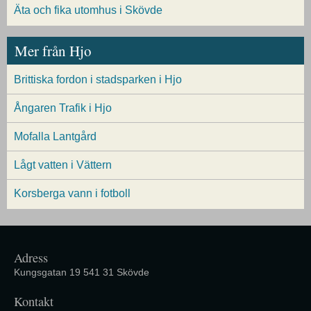
Äta och fika utomhus i Skövde
Mer från Hjo
Brittiska fordon i stadsparken i Hjo
Ångaren Trafik i Hjo
Mofalla Lantgård
Lågt vatten i Vättern
Korsberga vann i fotboll
Adress
Kungsgatan 19 541 31 Skövde
Kontakt