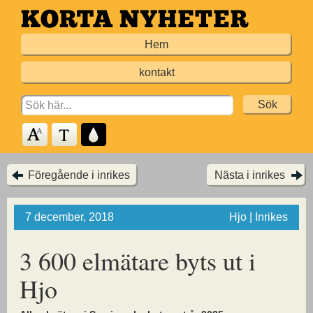
Hoppa
till
Hem
huvudinnehållet
kontakt
Search
for:
Föregående i inrikes
Nästa i inrikes
7 december, 2018
Hjo | Inrikes
3 600 elmätare byts ut i
Hjo