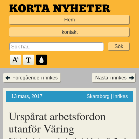
Hoppa
till
Hem
huvudinnehållet
kontakt
Search
for:
Föregående i inrikes
Nästa i inrikes
13 mars, 2017
Skaraborg | Inrikes
Urspårat arbetsfordon
utanför Väring