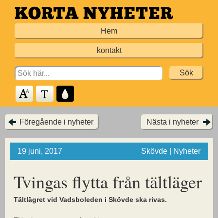
Hoppa
till
Hem
huvudinnehållet
kontakt
Search
for:
Föregående i nyheter
Nästa i nyheter
19 juni, 2017
Skövde | Nyheter
Tvingas flytta från tältläger
Tältlägret vid Vadsboleden i Skövde ska rivas.