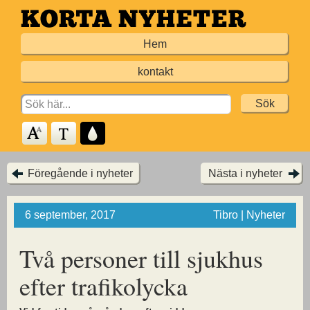
Hoppa
till
Hem
huvudinnehållet
kontakt
Search
for:
Föregående i nyheter
Nästa i nyheter
6 september, 2017
Tibro | Nyheter
Två personer till sjukhus
efter trafikolycka