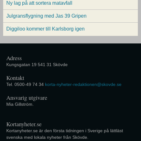
Ny lag på att sortera matavfall
Julgransflygning med Jas 39 Gripen
Diggiloo kommer till Karlsborg igen
Adress
Kungsgatan 19 541 31 Skövde
Kontakt
Tel. 0500-49 74 34
korta-nyheter-redaktionen@skovde.se
Ansvarig utgivare
Mia Gillström.
Kortanyheter.se
Kortanyheter.se är den första tidningen i Sverige på lättläst
svenska med lokala nyheter från Skövde.