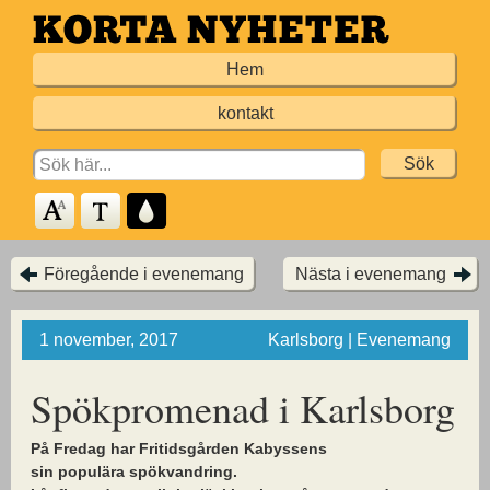
Hoppa
till
Hem
huvudinnehållet
kontakt
Search
for:
Föregående i evenemang
Nästa i evenemang
1 november, 2017
Karlsborg | Evenemang
Spökpromenad i Karlsborg
På Fredag har Fritidsgården Kabyssens
sin populära spökvandring.