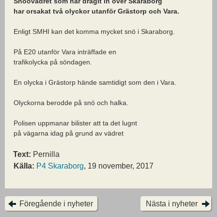
Snöovädret som har dragit in över Skaraborg
har orsakat två olyckor utanför Grästorp och Vara.
Enligt SMHI kan det komma mycket snö i Skaraborg.
På E20 utanför Vara inträffade en
trafikolycka på söndagen.
En olycka i Grästorp hände samtidigt som den i Vara.
Olyckorna berodde på snö och halka.
Polisen uppmanar bilister att ta det lugnt
på vägarna idag på grund av vädret
Text:
Pernilla
Källa:
P4 Skaraborg
, 19 november, 2017
Föregående i nyheter
Nästa i nyheter