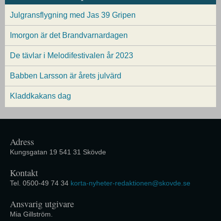
Julgransflygning med Jas 39 Gripen
Imorgon är det Brandvarnardagen
De tävlar i Melodifestivalen år 2023
Babben Larsson är årets julvärd
Kladdkakans dag
Adress
Kungsgatan 19 541 31 Skövde
Kontakt
Tel. 0500-49 74 34
korta-nyheter-redaktionen@skovde.se
Ansvarig utgivare
Mia Gillström.