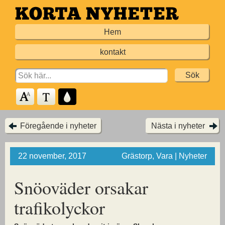
Hoppa
till
Hem
huvudinnehållet
kontakt
Search
for:
Föregående i nyheter
Nästa i nyheter
22 november, 2017
Grästorp, Vara | Nyheter
Snöoväder orsakar
trafikolyckor