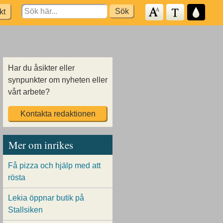
Search
kt
for:
Har du åsikter eller
synpunkter om nyheten eller
vårt arbete?
Kontakta redaktionen
Mer om inrikes
Få pizza och hjälp med att
rösta
Lekia öppnar butik på
Stallsiken