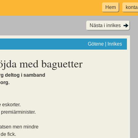
Hem
konta
Nästa i inrikes
Götene | Inrikes
öjda med baguetter
org deltog i samband
org.
 eskorter.
premiärminister.
satsen men mindre
de fick.