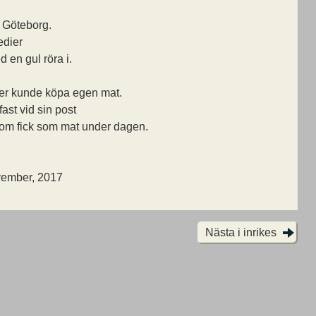
i Göteborg.
edier
 en gul röra i.
ter kunde köpa egen mat.
fast vid sin post
dom fick som mat under dagen.
vember, 2017
Nästa i inrikes