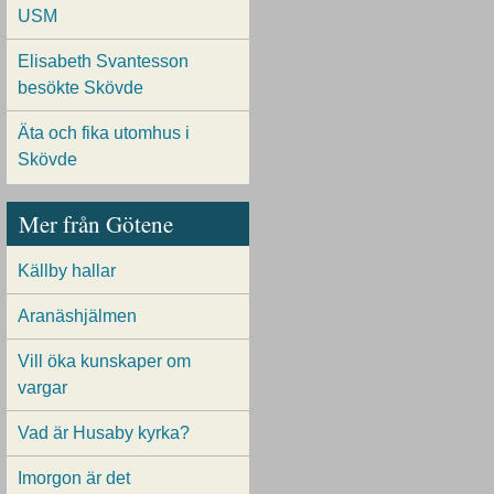
USM
Elisabeth Svantesson
besökte Skövde
Äta och fika utomhus i
Skövde
Mer från Götene
Källby hallar
Aranäshjälmen
Vill öka kunskaper om
vargar
Vad är Husaby kyrka?
Imorgon är det