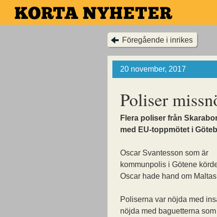
Hoppa
till
huvudinnehållet
Föregående i inrikes
20 november, 2017
Poliser missn
Flera poliser från Skarab
med EU-toppmötet i Göteb
Oscar Svantesson som är
kommunpolis i Götene körde
Oscar hade hand om Maltas 
Poliserna var nöjda med in
nöjda med baguetterna som 