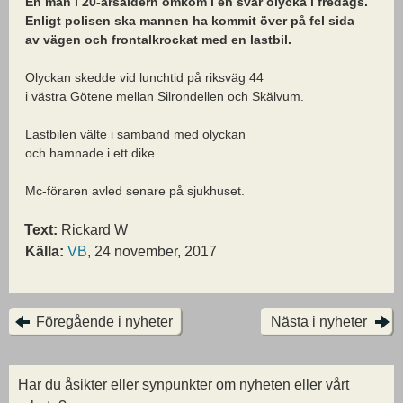
En man i 20-årsåldern omkom i en svår olycka i fredags.
Enligt polisen ska mannen ha kommit över på fel sida
av vägen och frontalkrockat med en lastbil.
Olyckan skedde vid lunchtid på riksväg 44
i västra Götene mellan Silrondellen och Skälvum.
Lastbilen välte i samband med olyckan
och hamnade i ett dike.
Mc-föraren avled senare på sjukhuset.
Text:
Rickard W
Källa:
VB
, 24 november, 2017
Föregående i nyheter
Nästa i nyheter
Har du åsikter eller synpunkter om nyheten eller vårt