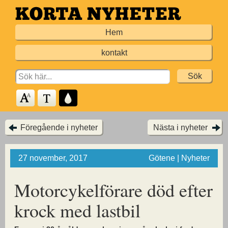
Hoppa
till
Hem
huvudinnehållet
kontakt
Search
for:
Föregående i nyheter
Nästa i nyheter
27 november, 2017
Götene | Nyheter
Motorcykelförare död efter
krock med lastbil