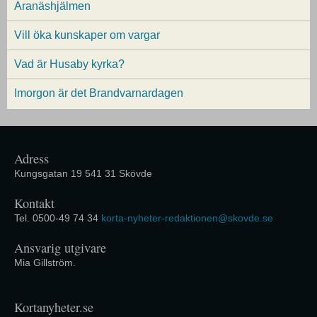
Aranäshjälmen
Vill öka kunskaper om vargar
Vad är Husaby kyrka?
Imorgon är det Brandvarnardagen
Adress
Kungsgatan 19 541 31 Skövde
Kontakt
Tel. 0500-49 74 34
korta-nyheter-redaktionen@skovde.se
Ansvarig utgivare
Mia Gillström.
Kortanyheter.se