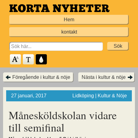
Hoppa
till
Hem
huvudinnehållet
kontakt
Search
for:
Föregående i kultur & nöje
Nästa i kultur & nöje
27 januari, 2017
Lidköping | Kultur & Nöje
Månesköldskolan vidare
till semifinal