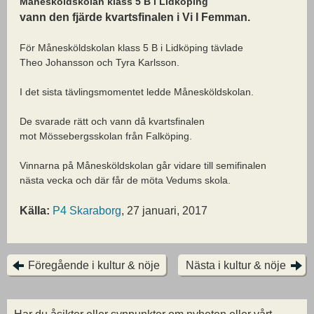
Månesköldskolan klass 5 B i Lidköping
vann den fjärde kvartsfinalen i Vi I Femman.
För Månesköldskolan klass 5 B i Lidköping tävlade
Theo Johansson och Tyra Karlsson.
I det sista tävlingsmomentet ledde Månesköldskolan.
De svarade rätt och vann då kvartsfinalen
mot Mössebergsskolan från Falköping.
Vinnarna på Månesköldskolan går vidare till semifinalen
nästa vecka och där får de möta Vedums skola.
Källa:
P4 Skaraborg
, 27 januari, 2017
Föregående i kultur & nöje
Nästa i kultur & nöje