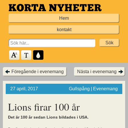
Hoppa
till
Hem
huvudinnehållet
kontakt
Search
for:
Föregående i evenemang
Nästa i evenemang
27 april, 2017
Gullspång | Evenemang
Lions firar 100 år
Det är 100 år sedan Lions bildades i USA.