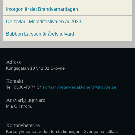
Imorgon är det Brandvarnardagen
De tävlar i Melodifestivalen år 2023
Babben Larsson är årets julvärd
Adress
Kungsgatan 19 541 31 Skövde
Kontakt
Tel. 0500-49 74 34
korta-nyheter-redaktionen@skovde.se
Ansvarig utgivare
Mia Gillström.
Kortanyheter.se
Kortanyheter.se är den första tidningen i Sverige på lättläst