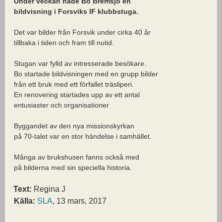
Under veckan hade Bo Bremsjö en
bildvisning i Forsviks IF klubbstuga.
Det var bilder från Forsvik under cirka 40 år
tillbaka i tiden och fram till nutid.
Stugan var fylld av intresserade besökare.
Bo startade bildvisningen med en grupp bilder
från ett bruk med ett förfallet träsliperi.
En renovering startades upp av ett antal
entusiaster och organisationer
Byggandet av den nya missionskyrkan
på 70-talet var en stor händelse i samhället.
Många av brukshusen fanns också med
på bilderna med sin speciella historia.
Text:
Regina J
Källa:
SLA
, 13 mars, 2017