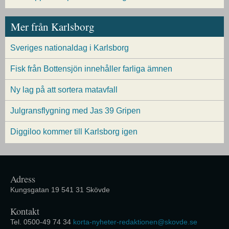
Mer från Karlsborg
Sveriges nationaldag i Karlsborg
Fisk från Bottensjön innehåller farliga ämnen
Ny lag på att sortera matavfall
Julgransflygning med Jas 39 Gripen
Diggiloo kommer till Karlsborg igen
Adress
Kungsgatan 19 541 31 Skövde
Kontakt
Tel. 0500-49 74 34
korta-nyheter-redaktionen@skovde.se