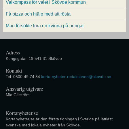
Valkompass för valet i Skövde kommun
Få pizza och hjälp med att rösta
Man försökte lura en kvinna på pengar
Adress
Kungsgatan 19 541 31 Skövde
Kontakt
Tel. 0500-49 74 34
korta-nyheter-redaktionen@skovde.se
Ansvarig utgivare
Mia Gillström.
Kortanyheter.se
Kortanyheter.se är den första tidningen i Sverige på lättläst
svenska med lokala nyheter från Skövde.