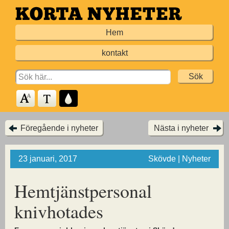
Hoppa
till
Hem
huvudinnehållet
kontakt
Search
for:
Föregående i nyheter
Nästa i nyheter
23 januari, 2017
Skövde | Nyheter
Hemtjänstpersonal
knivhotades