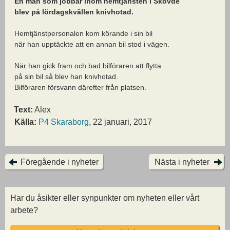
En man som jobbar inom hemtjänsten i Skövde
blev på lördagskvällen knivhotad.
Hemtjänstpersonalen kom körande i sin bil
när han upptäckte att en annan bil stod i vägen.
När han gick fram och bad bilföraren att flytta
på sin bil så blev han knivhotad.
Bilföraren försvann därefter från platsen.
Text:
Alex
Källa:
P4 Skaraborg
, 22 januari, 2017
Föregående i nyheter
Nästa i nyheter
Har du åsikter eller synpunkter om nyheten eller vårt
arbete?