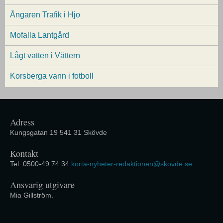
Ångaren Trafik i Hjo
Mofalla Lantgård
Lågt vatten i Vättern
Korsberga vann i fotboll
Adress
Kungsgatan 19 541 31 Skövde
Kontakt
Tel. 0500-49 74 34
korta-nyheter-redaktionen@skovde.se
Ansvarig utgivare
Mia Gillström.